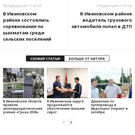
Предыдущая статья
Следующая статья
В Ивановском
В Ивановском районе
районе состоялись
водитель грузового
соревнования по
автомобиля попал в ДТП
шахматам среди
сельских поселений
СХОЖИЕ СТАТЬИ
БОЛЬШЕ ОТ АВТОРА
В Ивановской области
В Ивановском округе
Движение по
провели
продолжается
путепроводу в
антитеррористические
обеспечение жильем
Авдотьино откроют в
учения «Гроза-2026»
сирот
октябре