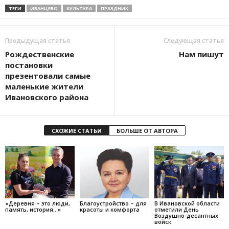
ТЕГИ
ИВАНЦЕВО
КУЛЬТУРА
ПРАЗДНИК
Предыдущая статья
Следующая статья
Рождественские
Нам пишут
постановки
презентовали самые
маленькие жители
Ивановского района
СХОЖИЕ СТАТЬИ
БОЛЬШЕ ОТ АВТОРА
«Деревня – это люди,
Благоустройство – для
В Ивановской области
память, история…»
красоты и комфорта
отметили День
Воздушно-десантных
войск