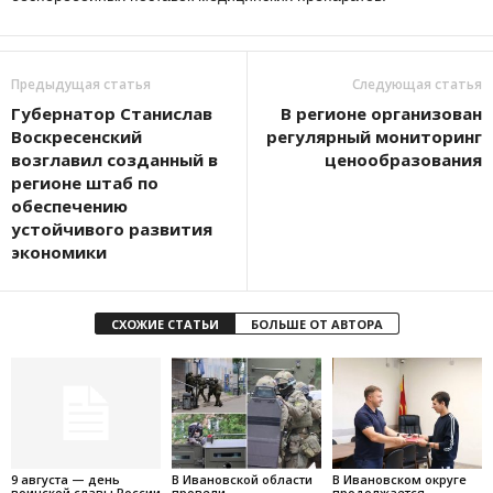
Предыдущая статья
Следующая статья
Губернатор Станислав
В регионе организован
Воскресенский
регулярный мониторинг
возглавил созданный в
ценообразования
регионе штаб по
обеспечению
устойчивого развития
экономики
СХОЖИЕ СТАТЬИ
БОЛЬШЕ ОТ АВТОРА
9 августа — день
В Ивановской области
В Ивановском округе
воинской славы России
провели
продолжается