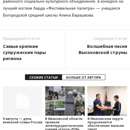
районного социально-культурного объединения, в конкурсе на
лучший костюм барда «Фестивальная палитра» — учащаяся
Богородской средней школы Алина Барашкова.
Предыдущая статья
Следующая статья
Самые крепкие
Волшебная песня
супружеские пары
Высоковской струны
региона
СХОЖИЕ СТАТЬИ
БОЛЬШЕ ОТ АВТОРА
9 августа — день
В Ивановской области
В Ивановском округе
воинской славы России
провели
продолжается
антитеррористические
обеспечение жильем
учения «Гроза-2026»
сирот