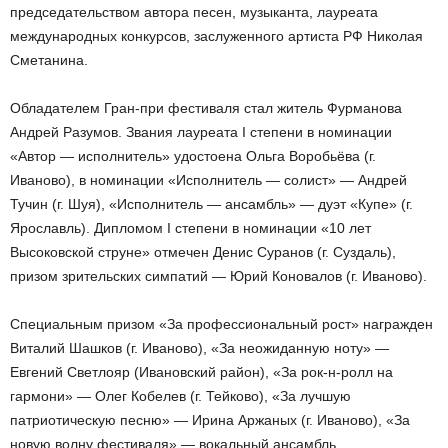
председательством автора песен, музыканта, лауреата
международных конкурсов, заслуженного артиста РФ Николая
Сметанина.
Обладателем Гран-при фестиваля стал житель Фурманова
Андрей Разумов. Звания лауреата I степени в номинации
«Автор — исполнитель» удостоена Ольга Воробьёва (г.
Иваново), в номинации «Исполнитель — солист» — Андрей
Тучин (г. Шуя), «Исполнитель — ансамбль» — дуэт «Купе» (г.
Ярославль). Дипломом I степени в номинации «10 лет
Высоковской струне» отмечен Денис Суранов (г. Суздаль),
призом зрительских симпатий — Юрий Коновалов (г. Иваново).
Специальным призом «За профессиональный рост» награжден
Виталий Шашков (г. Иваново), «За неожиданную ноту» —
Евгений Светлояр (Ивановский район), «За рок-н-ролл на
гармони» — Олег Кобелев (г. Тейково), «За лучшую
патриотическую песню» — Ирина Аржаных (г. Иваново), «За
новую волну фестиваля» — вокальный ансамбль