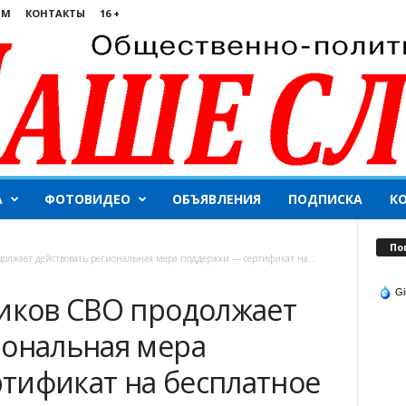
ЯМ
КОНТАКТЫ
16 +
А
ФОТОВИДЕО
ОБЪЯВЛЕНИЯ
ПОДПИСКА
К
По
олжает действовать региональная мера поддержки — сертификат на...
Gi
ников СВО продолжает
иональная мера
тификат на бесплатное