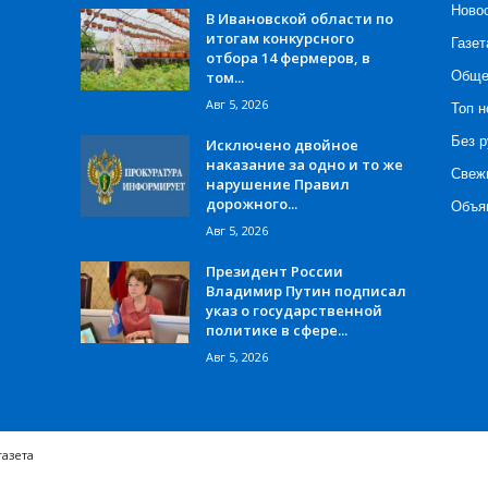
Ново
В Ивановской области по
итогам конкурсного
Газет
отбора 14 фермеров, в
том...
Обще
Авг 5, 2026
Топ н
Без р
Исключено двойное
наказание за одно и то же
Свеж
нарушение Правил
дорожного...
Объя
Авг 5, 2026
Президент России
Владимир Путин подписал
указ о государственной
политике в сфере...
Авг 5, 2026
газета