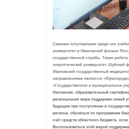
а
н
о
в
с
к
о
й
Самыми популярными среди них учебны
о
университет и Ивановский филиал Росс
б
государственной службы. Также ребята
л
энергетический университет, Шуйский ф
а
Ивановский государственный медицинс
с
направлениями являются «Юриспруден
т
и
«Государственное и муниципальное уп
Напомним, образовательный сертификат
региональная мера поддержки семей уч
будущем при поступлении в государств
региона, обучаться по программам бак
счёт средств областного бюджета, если
Воспользоваться этой мерой поддержки 