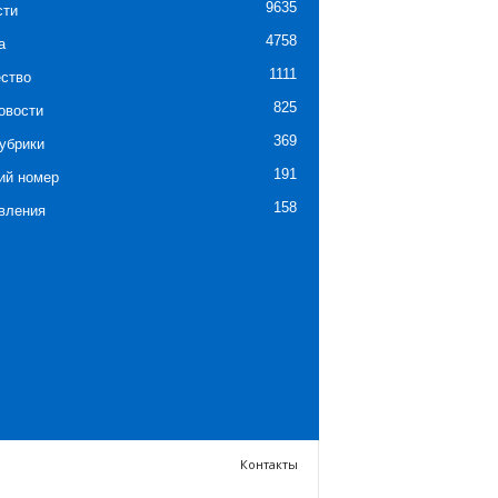
9635
сти
4758
а
1111
ство
825
овости
369
убрики
191
ий номер
158
вления
Контакты