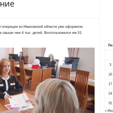
ание
й операции из Ивановской области уже оформили
 свыше чем 4 тыс. детей. Воспользовался им 51
Пн
3
10
17
24
31
« Ию