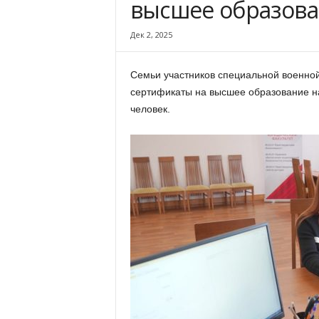
высшее образов
х
м
Дек 2, 2025
а
,
И
Семьи участников специальной военно
в
сертификаты на высшее образование на
а
человек.
н
о
в
с
к
и
й
о
к
р
у
г
И
в