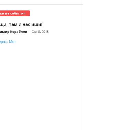
жные события
щи, там и нас ищи!
имир Кораблев
-
Окт 8, 2018