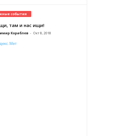
жные события
щи, там и нас ищи!
имир Кораблев
-
Окт 8, 2018