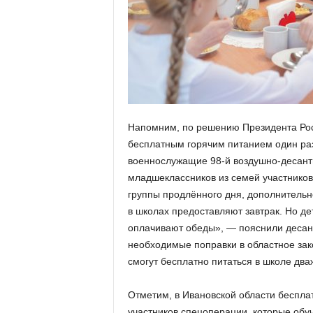
а
н
о
в
с
к
о
й
о
Напомним, по решению Президента Рос
б
бесплатным горячим питанием один раз
л
военнослужащие 98-й воздушно-десант
а
с
младшеклассников из семей участнико
т
группы продлённого дня, дополнитель
и
в школах предоставляют завтрак. Но де
оплачивают обеды», — пояснили десант
необходимые поправки в областное зак
смогут бесплатно питаться в школе дваж
Отметим, в Ивановской области беспла
участников спецоперации, которые обуч