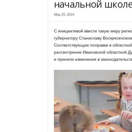
начальной школ
х
м
Мар 29, 2024
а
,
И
С инициативой ввести такую меру реги
в
губернатору Станиславу Воскресенско
а
Соответствующие поправки в областной
н
о
рассмотрение Ивановской областной Ду
в
и приняли изменения в законодательст
с
к
и
й
о
к
р
у
г
И
в