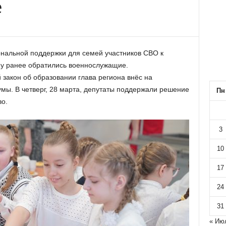
е
ональной поддержки для семей участников СВО к
му ранее обратились военнослужащие.
 закон об образовании глава региона внёс на
мы. В четверг, 28 марта, депутаты поддержали решение
Пн
во.
3
10
17
24
31
« Ию