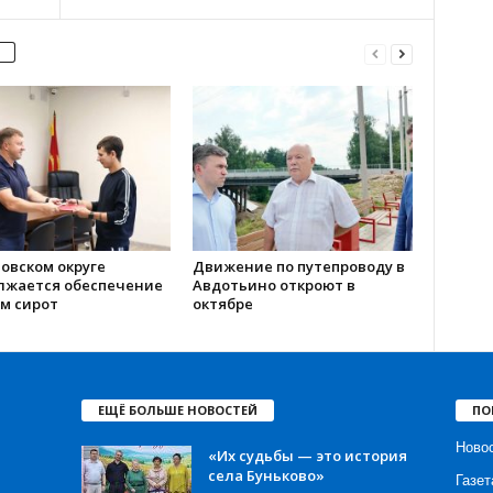
овском округе
Движение по путепроводу в
лжается обеспечение
Авдотьино откроют в
м сирот
октябре
ЕЩЁ БОЛЬШЕ НОВОСТЕЙ
ПО
Ново
«Их судьбы — это история
села Буньково»
Газет