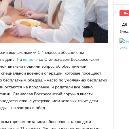
Ва
Где 
Влад
сии все школьники 1-4 классов обеспечены
 в день. На
встрече
со Станиславом Воскресенским
ной дивизии подняли вопрос об обеспечении
в специальной военной операции, которые посещают
но бесплатным обедом. «Часто по умолчанию бесплатно
ти остаются на продлёнке, и родители все равно
ники. Станислав Воскресенский поручил внести
онодательство, с утверждением которых такие дети
ды – на завтрак и обед.
тным горячим питанием обеспечены также дети
аются в 5-11 классах. Это одна из региональных мер