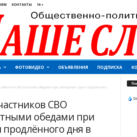
ЛЯМ
КОНТАКТЫ
16 +
А
ФОТОВИДЕО
ОБЪЯВЛЕНИЯ
ПОДПИСКА
К
По
О обеспечат бесплатными обедами при посещении групп продлённого...
Gi
участников СВО
атными обедами при
 продлённого дня в