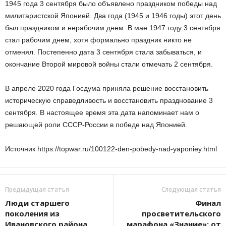
1945 года 3 сентября было объявлено праздником победы над
милитаристской Японией. Два года (1945 и 1946 годы) этот день
был праздником и нерабочим днем. В мае 1947 году 3 сентября
стал рабочим днем, хотя формально праздник никто не
отменял. Постепенно дата 3 сентября стала забываться, и
окончание Второй мировой войны стали отмечать 2 сентября.
В апреле 2020 года Госдума приняла решение восстановить
историческую справедливость и восстановить празднование 3
сентября. В настоящее время эта дата напоминает нам о
решающей роли СССР-России в победе над Японией.
Источник https://topwar.ru/100122-den-pobedy-nad-yaponiey.html
Предыдущая статья
Следующая статья
Люди старшего
Финал
поколения из
просветительского
Ивановского района
марафона «Знание»: от