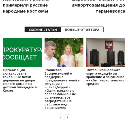
примерили русские
импортозамещения до
народные костюмы
терменвокса
СХОЖИЕ СТАТЬИ
БОЛЬШЕ ОТ АВТОРА
Организация
Станислав
Житель Ивановского
складировала
Воскресенский о
округа осуждён за
спиленные ветки
поддержке
хранение и покушение
деревьев во дворе
предпринимателей в
на сбыт наркотических
жилого дома и на
ситуации с
средств
детской площадке в
«Вайлдберриз»:
Кохме
«Одни, наедине с
проблемами вы не
останетесь, все
сосредоточенно
работают над
решениями»