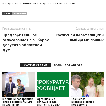
конкурсах, исполняли частушки, песни и стихи.
ТЕГИ
ВЕТЕРАНЫ
Предыдущая статья
Следующая статья
Предварительное
Расписной новоталицкий
голосование на выборах
имбирный пряник
депутата областной
Думы
СХОЖИЕ СТАТЬИ
БОЛЬШЕ ОТ АВТОРА
В регионе поздравили
Организация
Станислав
с профессиональным
складировала
Воскресенский о
праздником
спиленные ветки
поддержке