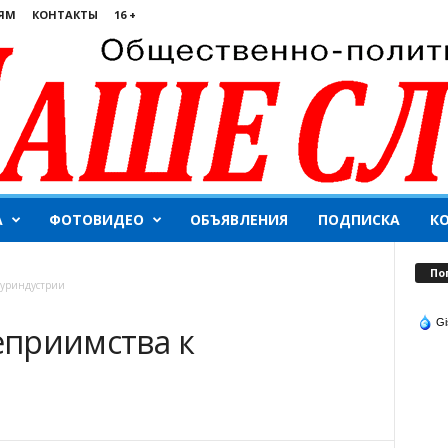
ЯМ
КОНТАКТЫ
16 +
А
ФОТОВИДЕО
ОБЪЯВЛЕНИЯ
ПОДПИСКА
К
По
 туриндустрии
Gi
теприимства к