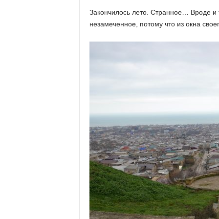
х
Закончилось лето. Странное… Вроде и 
м
незамеченное, потому что из окна свое
а
,
И
в
а
н
о
в
с
к
и
й
о
к
р
у
г
И
в