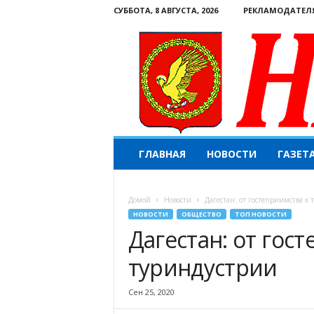
СУББОТА, 8 АВГУСТА, 2026
РЕКЛАМОДАТЕЛ
Н
ГЛАВНАЯ
НОВОСТИ
ГАЗЕТ
а
ш
е
Домой
Новости
Дагестан: от гостеприимства к
с
НОВОСТИ
ОБЩЕСТВО
ТОП НОВОСТИ
л
Дагестан: от гос
о
в
туриндустрии
о
.
К
Сен 25, 2020
о