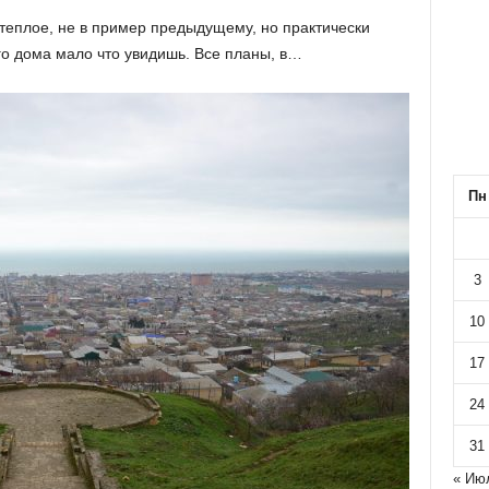
теплое, не в пример предыдущему, но практически
го дома мало что увидишь. Все планы, в…
Пн
3
10
17
24
31
« Ию