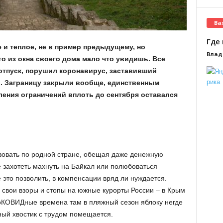
Ва
Где 
 и теплое, не в пример предыдущему, но
Влад
то из окна своего дома мало что увидишь. Все
 отпуск, порушил коронавирус, заставивший
й. Заграницу закрыли вообще, единственным
ения ограничений вплоть до сентября оставался
вовать по родной стране, обещая даже денежную
 захотеть махнуть на Байкал или полюбоваться
 это позволить, в компенсации вряд ли нуждается.
 свои взоры и стопы на южные курорты России – в Крым
доКОВИДные времена там в пляжный сезон яблоку негде
чный хвостик с трудом помещается.