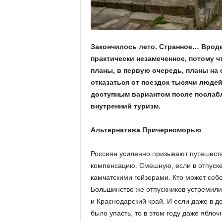
а
н
о
в
с
Закончилось лето. Странное… Вроде
к
практически незамеченное, потому ч
о
планы, в первую очередь, планы на
й
отказаться от поездок тысячи люде
о
б
доступным вариантом после послабл
л
внутренний туризм.
а
с
Альтернатива Причерноморью
т
и
Россиян усиленно призывают путешест
компенсацию. Смешную, если в отпуске
камчатскими гейзерами. Кто может себе
Большинство же отпускников устремили
и Краснодарский край. И если даже в 
было упасть, то в этом году даже ябло