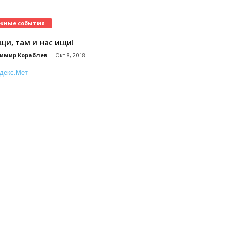
жные события
щи, там и нас ищи!
имир Кораблев
-
Окт 8, 2018