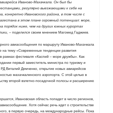
авиарейса Иваново-Махачкала. Он был бы
естанцами, регулярно выезжающими к себе на
а, конкретно Ивановского района, в том числе с
Дагестана в этом плане огромный потенциал: море,
на порядок ниже, чем на других южных курортах
лики,
– поделился своим мнением Магомед Гаджиев.
лярного авиасообщения по маршруту Иваново-Махачкала
те на тему «Современные тенденции развития
в рамках фестиваля «Каспий – море дружбы». Как
дании первый заместитель министра по туризму и
Д Виталий Демченко, открытие новых авиарейсов
ностью махачкалинского аэропорта. С этой целью в
ьству второй взлетно-посадочной полосы и расширению
вершатся, Ивановская область попадет в число регионов,
авиасообщение. Хотя сейчас речь идет о строительстве
ого, в первую очередь, на международные рейсы. Пока