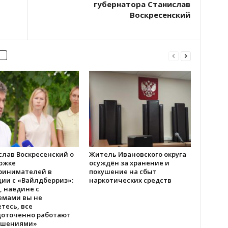
губернатора Станислав
Воскресенский
слав Воскресенский о
Житель Ивановского округа
ржке
осуждён за хранение и
ринимателей в
покушение на сбыт
ии с «Вайлдберриз»:
наркотических средств
, наедине с
емами вы не
тесь, все
доточенно работают
ешениями»