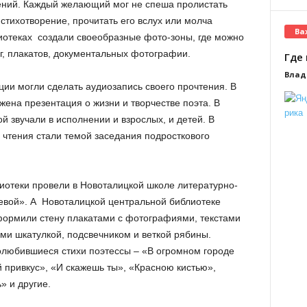
ений. Каждый желающий мог не спеша пролистать
стихотворение, прочитать его вслух или молча
Ва
иотеках создали своеобразные фото-зоны, где можно
, плакатов, документальных фотографии.
Где 
Влад
ции могли сделать аудиозапись своего прочтения. В
ена презентация о жизни и творчестве поэта. В
 звучали в исполнении и взрослых, и детей. В
 чтения стали темой заседания подросткового
иотеки провели в Новоталицкой школе литературно-
вой». А Новоталицкой центральной библиотеке
формили стену плакатами с фотографиями, текстами
ыми шкатулкой, подсвечником и веткой рябины.
олюбившиеся стихи поэтессы – «В огромном городе
 привкус», «И скажешь ты», «Красною кистью»,
 и другие.