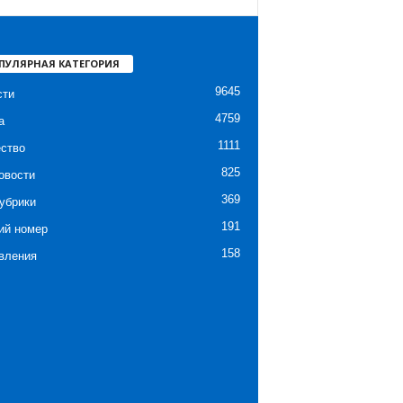
ПУЛЯРНАЯ КАТЕГОРИЯ
9645
сти
4759
а
1111
ство
825
овости
369
убрики
191
ий номер
158
вления