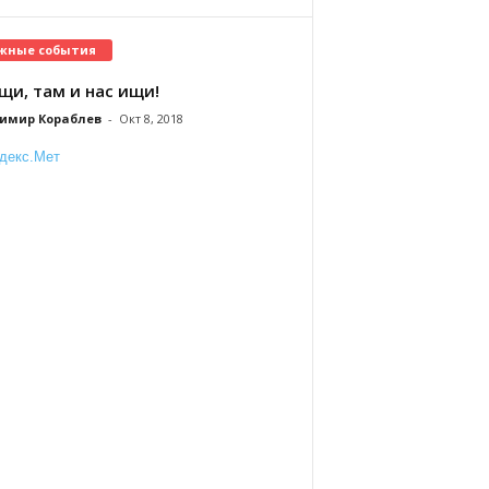
жные события
щи, там и нас ищи!
имир Кораблев
-
Окт 8, 2018