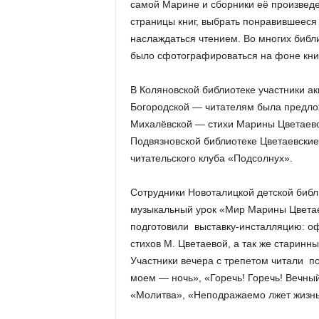
а
самой Марине и сборники её произвед
н
страницы книг, выбрать понравившееся 
о
наслаждаться чтением. Во многих библ
в
было сфотографироваться на фоне книг
с
к
В Коляновской библиотеке участники ак
о
й
Богородской — читателям была предлож
о
Михалёвской — стихи Марины Цветаевой
б
Подвязновской библиотеке Цветаевские
л
читательского клуба «Подсолнух».
а
с
Сотрудники Новоталицкой детской библ
т
музыкальный урок «Мир Марины Цветае
и
подготовили выставку-инсталляцию: о
стихов М. Цветаевой, а так же старинн
Участники вечера с трепетом читали п
моем — ночь», «Горечь! Горечь! Вечный
«Молитва», «Неподражаемо лжет жизнь»