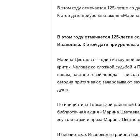
х
В этом году отмечается 125-летие со 
м
К этой дате приурочена акция «Марин
а
,
И
в
В этом году отмечается 125-летие с
а
Ивановны. К этой дате приурочена а
н
о
Марина Цветаева — один из крупнейших 
в
критик. Человек со сложной судьбой и 
с
винам, настанет свой черёд» — писала 
к
и
сегодня притягивают, зачаровывают, за
й
души.
о
к
По инициативе Тейковской районной би
р
библиотечная акция «Марина Цветаева.
у
звучали стихи и проза Марины Цветаев
г
И
в
В библиотеках Ивановского района был