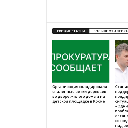
СХОЖИЕ СТАТЬИ
БОЛЬШЕ ОТ АВТОРА
Организация складировала
Стани
спиленные ветки деревьев
подде
во дворе жилого дома и на
предп
детской площадке в Кохме
ситуац
«Одни
пробл
остане
сосре
над р