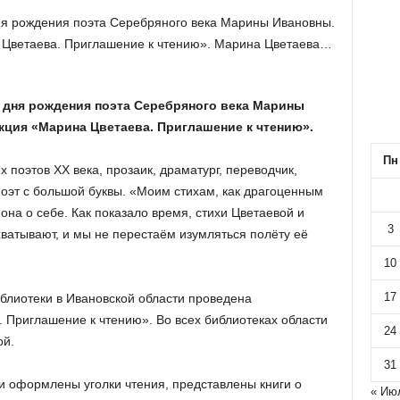
дня рождения поэта Серебряного века Марины Ивановны.
а Цветаева. Приглашение к чтению». Марина Цветаева…
о дня рождения поэта Серебряного века Марины
кция «Марина Цветаева. Приглашение к чтению».
Пн
поэтов XX века, прозаик, драматург, переводчик,
Поэт с большой буквы. «Моим стихам, как драгоценным
она о себе. Как показало время, стихи Цветаевой и
3
хватывают, и мы не перестаём изумляться полёту её
10
17
блиотеки в Ивановской области проведена
 Приглашение к чтению». Во всех библиотеках области
24
ой.
31
и оформлены уголки чтения, представлены книги о
« Ию