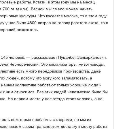
олевые работы. Кстати, в этом году мы на месяц
е 700 га земли). Весной мы смело можем начать
зерновые культуры. Что касается молока, то в этом году
у у нас было 4800 литров на голову рогатого скота, то в
 хороший показатель.
 145 человек, — рассказывает Нуцалбег Занкарханович.
села Чернореческий. Это механизаторы, животноводы,
ллективе есть много передовиков производства, даже
их людей, потому что могу кого запамятовать, а
 в нашем коллективе работают только хорошие люди и
 к ним относимся. Без этих людей невозможно было бы
е. На первом месте у нас всегда стоит человек, а на
й есть некоторые проблемы с кадрами, но мы их
беспечиваем своим транспортом доставку к месту работы