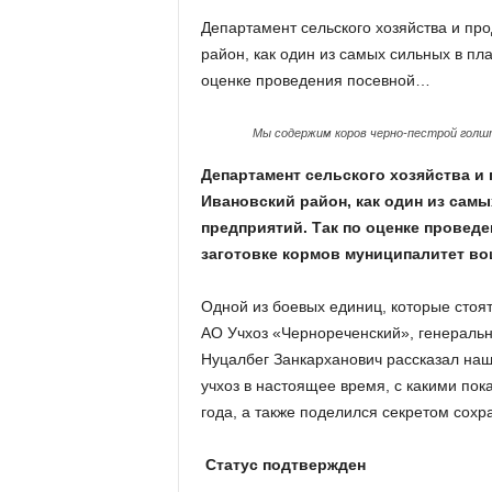
х
Департамент сельского хозяйства и пр
м
район, как один из самых сильных в пл
а
,
оценке проведения посевной…
И
в
Мы содержим коров черно-пестрой голшт
а
н
Департамент сельского хозяйства и
о
Ивановский район, как один из сам
в
предприятий. Так по оценке провед
с
заготовке кормов муниципалитет во
к
и
Одной из боевых единиц, которые стоят
й
о
АО Учхоз «Чернореченский», генеральн
к
Нуцалбег Занкарханович рассказал наш
р
учхоз в настоящее время, с какими п
у
года, а также поделился секретом сохр
г
И
Статус подтвержден
в