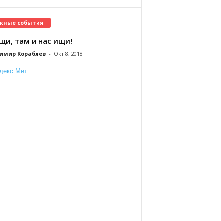
жные события
щи, там и нас ищи!
имир Кораблев
-
Окт 8, 2018