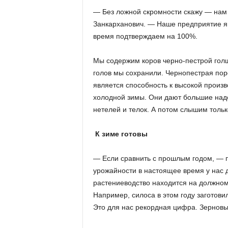
а
н
— Без ложной скромности скажу — нам 
о
Занкарханович. — Наше предприятие яв
в
время подтверждаем на 100%.
с
к
Мы содержим коров черно-пестрой гол
о
голов мы сохранили. Чернопестрая пор
й
является способность к высокой произ
о
б
холодной зимы. Они дают большие надои
л
нетелей и телок. А потом слышим толь
а
с
К зиме готовы
т
и
— Если сравнить с прошлым годом, — 
урожайности в настоящее время у нас д
растениеводство находится на должном
Например, силоса в этом году заготови
Это для нас рекордная цифра. Зерновых