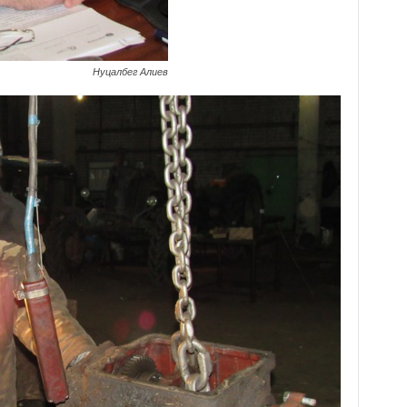
Нуцалбег Алиев