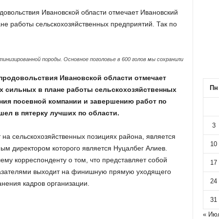
одовольствия Ивановской области отмечает Ивановский
ане работы сельскохозяйственных предприятий. Так по
инизированной породы. Основное поголовье в 600 голов мы сохранили
 продовольствия Ивановской области отмечает
Пн
ых сильных в плане работы сельскохозяйственных
ения посевной компании и завершению работ по
шел в пятерку лучших по области.
3
 на сельскохозяйственных позициях района, является
10
ым директором которого является Нуцалбег Алиев.
ему корреспонденту о том, что представляет собой
17
оказателями выходит на финишную прямую уходящего
24
анения кадров организации.
31
« Ию