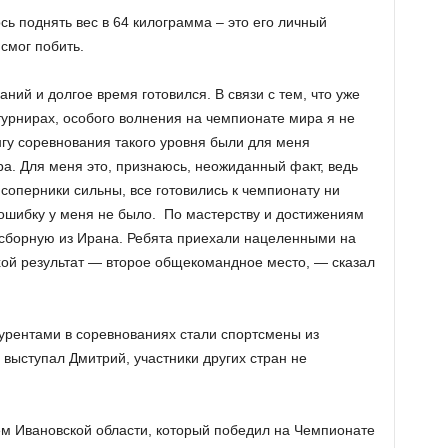
ь поднять вес в 64 килограмма – это его личный
 смог побить.
ний и долгое время готовился. В связи с тем, что уже
урнирах, особого волнения на чемпионате мира я не
у соревнования такого уровня были для меня
а. Для меня это, признаюсь, неожиданный факт, ведь
соперники сильны, все готовились к чемпионату ни
ошибку у меня не было. По мастерству и достижениям
 сборную из Ирана. Ребята приехали нацеленными на
охой результат — второе общекомандное место, — сказал
курентами в соревнованиях стали спортсмены из
 выступал Дмитрий, участники других стран не
м Ивановской области, который победил на Чемпионате