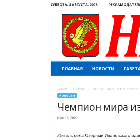
СУББОТА, 8 АВГУСТА, 2026
РЕКЛАМОДАТЕЛ
Н
ГЛАВНАЯ
НОВОСТИ
ГАЗЕТ
а
ш
е
Домой
Новости
Чемпион мира из Ивановского 
с
НОВОСТИ
л
Чемпион мира из
о
в
о
Ноя 26, 2021
.
К
Житель села Озерный Ивановского рай
о