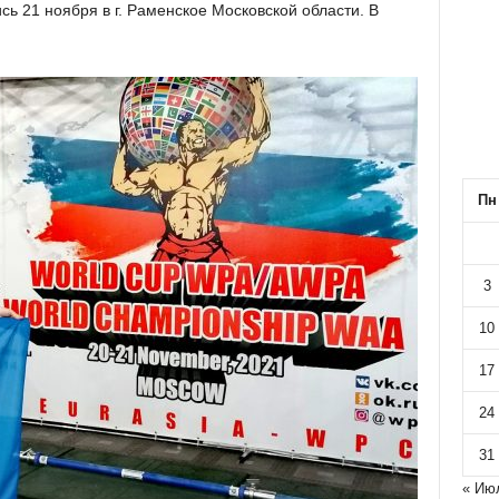
ь 21 ноября в г. Раменское Московской области. В
Пн
3
10
17
24
31
« Ию