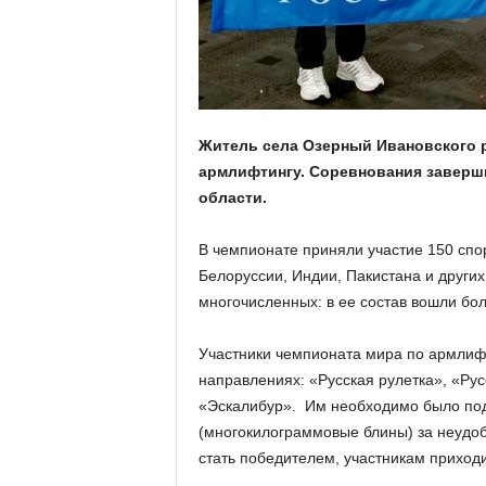
а
н
о
в
с
к
о
Житель села Озерный Ивановского 
й
армлифтингу. Соревнования заверши
о
области.
б
л
В чемпионате приняли участие 150 спо
а
с
Белоруссии, Индии, Пакистана и других
т
многочисленных: в ее состав вошли бо
и
Участники чемпионата мира по армлифт
направлениях: «Русская рулетка», «Рус
«Эскалибур». Им необходимо было под
(многокилограммовые блины) за неудоб
стать победителем, участникам приходи