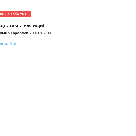
жные события
щи, там и нас ищи!
имир Кораблев
-
Окт 8, 2018