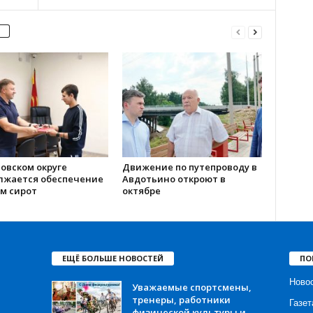
овском округе
Движение по путепроводу в
лжается обеспечение
Авдотьино откроют в
м сирот
октябре
ЕЩЁ БОЛЬШЕ НОВОСТЕЙ
ПО
Ново
Уважаемые спортсмены,
тренеры, работники
Газет
физической культуры и