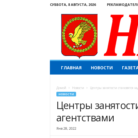
СУББОТА, 8 АВГУСТА, 2026
РЕКЛАМОДАТЕЛ
Н
ГЛАВНАЯ
НОВОСТИ
ГАЗЕТ
а
ш
е
Домой
Новости
Центры занятости становятся к
с
НОВОСТИ
л
Центры занятост
о
в
агентствами
о
.
К
Янв 28, 2022
о