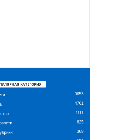
ПУЛЯРНАЯ КАТЕГОРИЯ
9653
сти
4761
а
1111
ство
825
овости
369
убрики