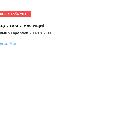
жные события
щи, там и нас ищи!
имир Кораблев
-
Окт 8, 2018