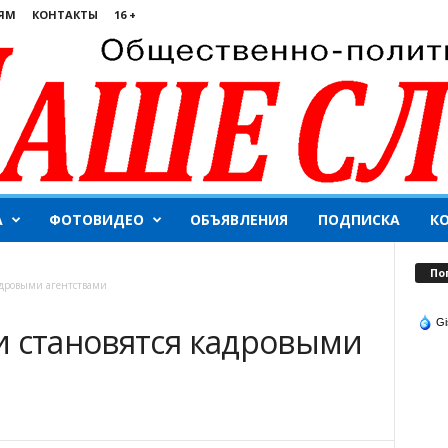
ЯМ
КОНТАКТЫ
16 +
А
ФОТОВИДЕО
ОБЪЯВЛЕНИЯ
ПОДПИСКА
К
По
адровыми агентствами
Gi
и становятся кадровыми