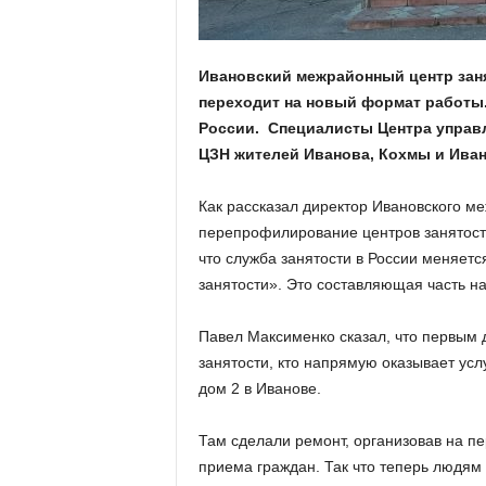
а
н
о
в
Ивановский межрайонный центр зан
с
переходит на новый формат работы.
к
России. Специалисты Центра управл
о
ЦЗН жителей Иванова, Кохмы и Иван
й
о
б
Как рассказал директор Ивановского 
л
перепрофилирование центров занятости
а
что служба занятости в России меняет
с
занятости». Это составляющая часть н
т
и
Павел Максименко сказал, что первым 
занятости, кто напрямую оказывает усл
дом 2 в Иванове.
Там сделали ремонт, организовав на п
приема граждан. Так что теперь людям