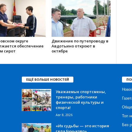
овском округе
Движение по путепроводу в
лжается обеспечение
Авдотьино откроют в
м сирот
октябре
ЕЩЁ БОЛЬШЕ НОВОСТЕЙ
ПО
Ново
Уважаемые спортсмены,
тренеры, работники
Газет
физической культуры и
спорта!
Обще
Авг 8, 2026
Топ н
Без р
«Их судьбы — это история
села Буньково»