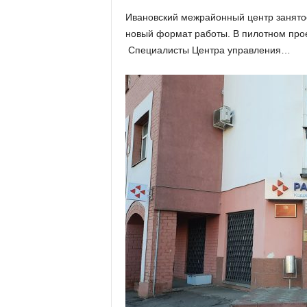
х
Ивановский межрайонный центр занято
м
новый формат работы. В пилотном прое
а
,
Специалисты Центра управления…
И
в
а
н
о
в
с
к
и
й
о
к
р
у
г
И
в