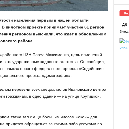
Ва
ятости населения первым в нашей области
Где 
 В пилотном проекте принимает участие 61 регион
Влад
ения регионом выяснили, что ждет в обновленном
овского района.
межрайонного Ц3Н Павел Максименко, цель изменений —
 в государственные кадровые агентства. Он сообщил,
ся в рамках нового федерального проекта «Содействие
ационального проекта «Демография».
делом перевели всех специалистов Ивановского центра
уги гражданам, в одно здание — на улице Крутицкой,
ервом этаже зал с еще большим числом «окон» для
 не придется обращаться за какими-либо услугами по