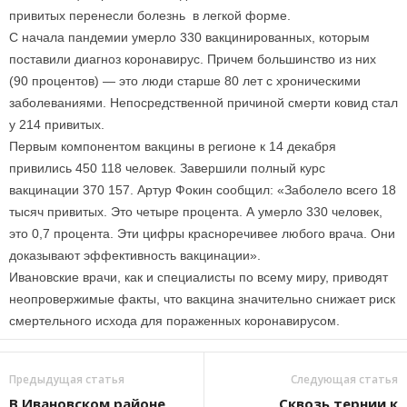
привитых перенесли болезнь в легкой форме.
С начала пандемии умерло 330 вакцинированных, которым
поставили диагноз коронавирус. Причем большинство из них
(90 процентов) — это люди старше 80 лет с хроническими
заболеваниями. Непосредственной причиной смерти ковид стал
у 214 привитых.
Первым компонентом вакцины в регионе к 14 декабря
привились 450 118 человек. Завершили полный курс
вакцинации 370 157. Артур Фокин сообщил: «Заболело всего 18
тысяч привитых. Это четыре процента. А умерло 330 человек,
это 0,7 процента. Эти цифры красноречивее любого врача. Они
доказывают эффективность вакцинации».
Ивановские врачи, как и специалисты по всему миру, приводят
неопровержимые факты, что вакцина значительно снижает риск
смертельного исхода для пораженных коронавирусом.
Предыдущая статья
Следующая статья
В Ивановском районе
Сквозь тернии к