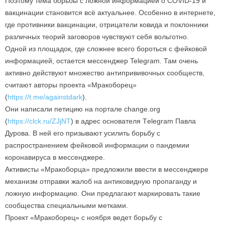
Поэтому тема борьбы с ложной информацией о COVID-19 и
вакцинации становится всё актуальнее. Особенно в интернете,
где противники вакцинации, отрицатели ковида и поклонники
различных теорий заговоров чувствуют себя вольготно.
Одной из площадок, где сложнее всего бороться с фейковой
информацией, остается мессенджер Telegram. Там очень
активно действуют множество антипрививочных сообществ,
считают авторы проекта «Мракоборец»
(
https://t.me/againstdark
).
Они написали петицию на портале change.org
(
https://clck.ru/ZJjNT
) в адрес основателя Тelegram Павла
Дурова. В ней его призывают усилить борьбу с
распространением фейковой информации о пандемии
коронавируса в мессенджере.
Активисты «Мракоборца» предложили ввести в мессенджере
механизм отправки жалоб на антиковидную пропаганду и
ложную информацию. Они предлагают маркировать такие
сообщества специальными метками.
Проект «Мракоборец» с ноября ведет борьбу с