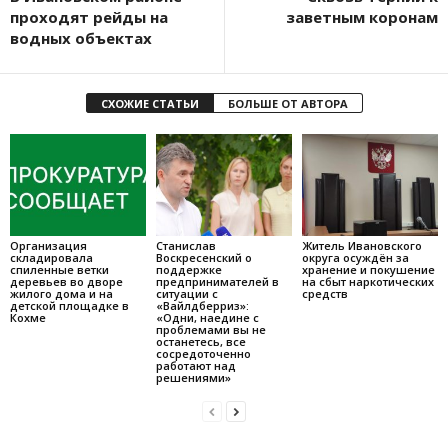
проходят рейды на
заветным коронам
водных объектах
СХОЖИЕ СТАТЬИ
БОЛЬШЕ ОТ АВТОРА
Организация
Станислав
Житель Ивановского
складировала
Воскресенский о
округа осуждён за
спиленные ветки
поддержке
хранение и покушение
деревьев во дворе
предпринимателей в
на сбыт наркотических
жилого дома и на
ситуации с
средств
детской площадке в
«Вайлдберриз»:
Кохме
«Одни, наедине с
проблемами вы не
останетесь, все
сосредоточенно
работают над
решениями»