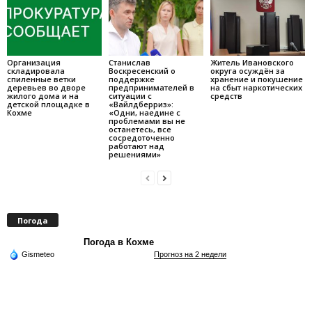
Организация
Станислав
Житель Ивановского
складировала
Воскресенский о
округа осуждён за
спиленные ветки
поддержке
хранение и покушение
деревьев во дворе
предпринимателей в
на сбыт наркотических
жилого дома и на
ситуации с
средств
детской площадке в
«Вайлдберриз»:
Кохме
«Одни, наедине с
проблемами вы не
останетесь, все
сосредоточенно
работают над
решениями»
Погода
Погода в Кохме
Gismeteo
Прогноз на 2 недели