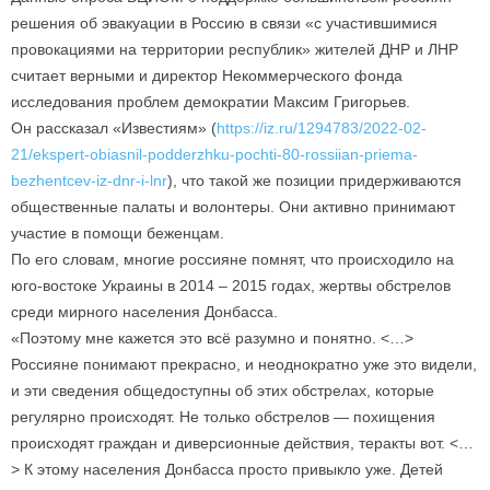
решения об эвакуации в Россию в связи «с участившимися
провокациями на территории республик» жителей ДНР и ЛНР
считает верными и директор Некоммерческого фонда
исследования проблем демократии Максим Григорьев.
Он рассказал «Известиям» (
https://iz.ru/1294783/2022-02-
21/ekspert-obiasnil-podderzhku-pochti-80-rossiian-priema-
bezhentcev-iz-dnr-i-lnr
), что такой же позиции придерживаются
общественные палаты и волонтеры. Они активно принимают
участие в помощи беженцам.
По его словам, многие россияне помнят, что происходило на
юго-востоке Украины в 2014 – 2015 годах, жертвы обстрелов
среди мирного населения Донбасса.
«Поэтому мне кажется это всё разумно и понятно. ˂…˃
Россияне понимают прекрасно, и неоднократно уже это видели,
и эти сведения общедоступны об этих обстрелах, которые
регулярно происходят. Не только обстрелов — похищения
происходят граждан и диверсионные действия, теракты вот. ˂…
˃ К этому населения Донбасса просто привыкло уже. Детей