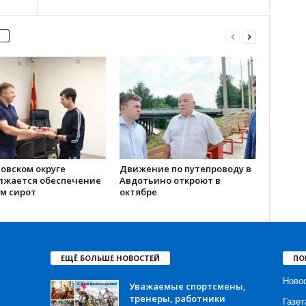
овском округе
Движение по путепроводу в
лжается обеспечение
Авдотьино откроют в
м сирот
октябре
ЕЩЁ БОЛЬШЕ НОВОСТЕЙ
ПО
Ново
Уважаемые спортсмены,
тренеры, работники
Газет