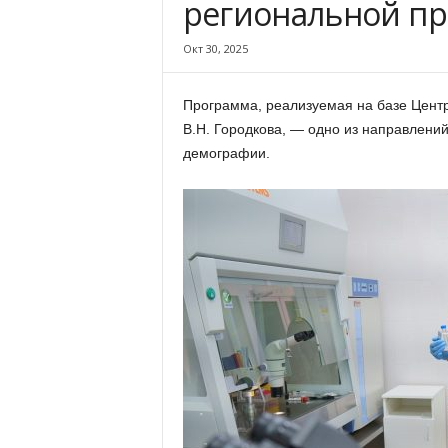
региональной п
х
м
Окт 30, 2025
а
,
И
Программа, реализуемая на базе Центр
в
В.Н. Городкова, — одно из направлени
а
демографии.
н
о
в
с
к
и
й
о
к
р
у
г
И
в