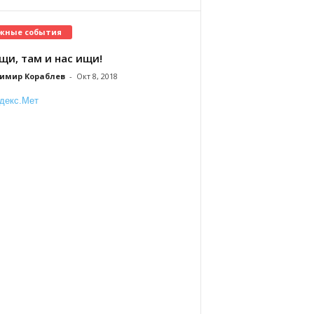
жные события
щи, там и нас ищи!
имир Кораблев
-
Окт 8, 2018