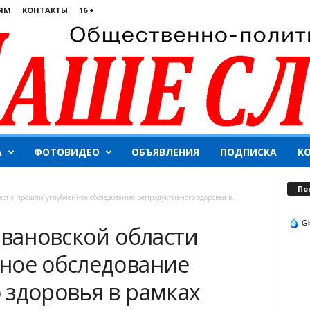
ЯМ
КОНТАКТЫ
16 +
А
ФОТОВИДЕО
ОБЪЯВЛЕНИЯ
ПОДПИСКА
К
По
асти прошли углубленное обследование репродуктивного здоровья в...
Gi
Ивановской области
ное обследование
 здоровья в рамках