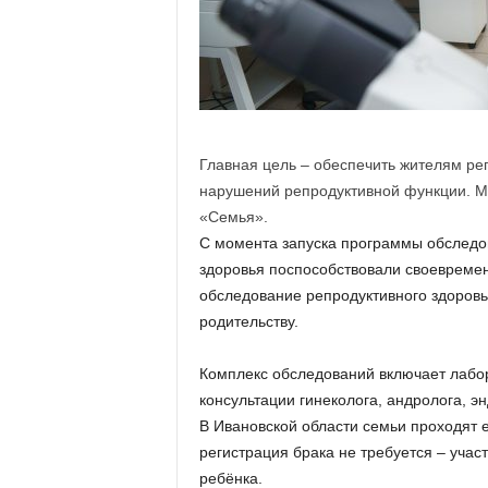
а
н
о
в
с
к
о
й
Главная цель – обеспечить жителям рег
о
нарушений репродуктивной функции. М
б
«Семья».
л
С момента запуска программы обследо
а
здоровья поспособствовали своевремен
с
обследование репродуктивного здоровь
т
и
родительству.
Комплекс обследований включает лабо
консультации гинеколога, андролога, эн
В Ивановской области семьи проходят 
регистрация брака не требуется – уча
ребёнка.