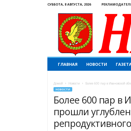
СУББОТА, 8 АВГУСТА, 2026
РЕКЛАМОДАТЕЛ
Н
ГЛАВНАЯ
НОВОСТИ
ГАЗЕТ
а
ш
е
Домой
Новости
Более 600 пар в Ивановской обл
с
НОВОСТИ
л
Более 600 пар в 
о
в
прошли углублен
о
.
репродуктивного
К
о