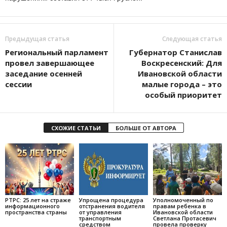
Предыдущая статья
Следующая статья
Региональный парламент
Губернатор Станислав
провел завершающее
Воскресенский: Для
заседание осенней
Ивановской области
сессии
малые города – это
особый приоритет
СХОЖИЕ СТАТЬИ
БОЛЬШЕ ОТ АВТОРА
РТРС: 25 лет на страже
Упрощена процедура
Уполномоченный по
информационного
отстранения водителя
правам ребенка в
пространства страны
от управления
Ивановской области
транспортным
Светлана Протасевич
средством
провела проверку