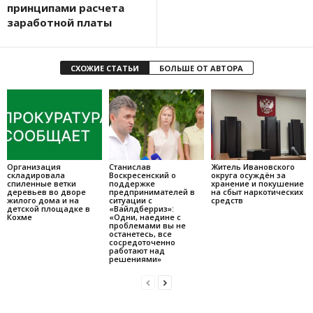
принципами расчета
заработной платы
СХОЖИЕ СТАТЬИ
БОЛЬШЕ ОТ АВТОРА
Организация
Станислав
Житель Ивановского
складировала
Воскресенский о
округа осуждён за
спиленные ветки
поддержке
хранение и покушение
деревьев во дворе
предпринимателей в
на сбыт наркотических
жилого дома и на
ситуации с
средств
детской площадке в
«Вайлдберриз»:
Кохме
«Одни, наедине с
проблемами вы не
останетесь, все
сосредоточенно
работают над
решениями»