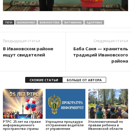
ТЕГИ
БАЛАХОНКИ
БИБЛИОТЕКА
ВИТАМИНЫ
ЗДОРОВЬЕ
Предыдущая статья
Следующая статья
В Ивановском районе
Баба Саня — хранитель
ищут свидетелей
традиций Ивановского
района
СХОЖИЕ СТАТЬИ
БОЛЬШЕ ОТ АВТОРА
РТРС: 25 лет на страже
Упрощена процедура
Уполномоченный по
информационного
отстранения водителя
правам ребенка в
пространства страны
от управления
Ивановской области