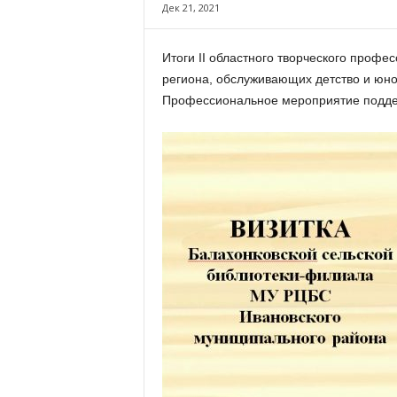
х
Дек 21, 2021
м
а
Итоги II областного творческого профе
,
региона, обслуживающих детство и юно
И
в
Профессиональное мероприятие подде
а
н
о
в
с
к
и
й
о
к
р
у
г
И
в