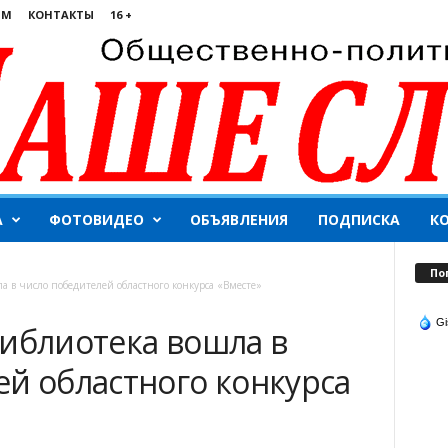
ЯМ
КОНТАКТЫ
16 +
А
ФОТОВИДЕО
ОБЪЯВЛЕНИЯ
ПОДПИСКА
К
По
ла в число победителей областного конкурса «Вместе»
Gi
библиотека вошла в
ей областного конкурса