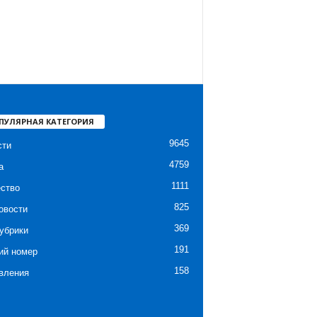
ПУЛЯРНАЯ КАТЕГОРИЯ
9645
сти
4759
а
1111
ство
825
овости
369
убрики
191
ий номер
158
вления