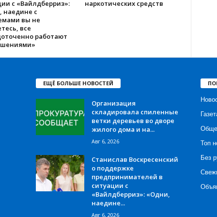
ии с «Вайлдберриз»:
наркотических средств
, наедине с
емами вы не
тесь, все
доточенно работают
ешениями»
ЕЩЁ БОЛЬШЕ НОВОСТЕЙ
ПО
Ново
Организация
складировала спиленные
Газет
ветки деревьев во дворе
жилого дома и на...
Обще
Авг 6, 2026
Топ н
Без р
Станислав Воскресенский
о поддержке
Свеж
предпринимателей в
ситуации с
Объя
«Вайлдберриз»: «Одни,
наедине...
Авг 6, 2026