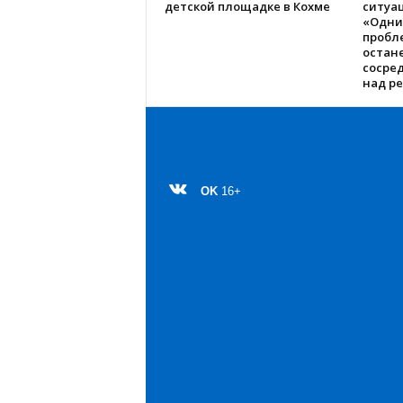
детской площадке в Кохме
ситуац
«Одни
пробл
остане
сосре
над р
OK
16+