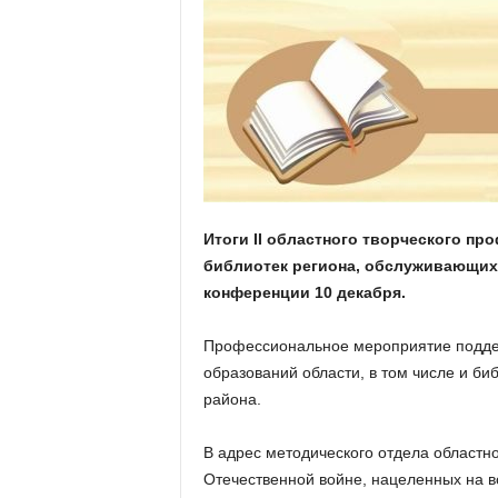
а
н
о
в
с
к
о
й
о
б
л
Итоги II областного творческого пр
а
библиотек региона, обслуживающих 
с
конференции 10 декабря.
т
и
Профессиональное мероприятие поддер
образований области, в том числе и б
района.
В адрес методического отдела областно
Отечественной войне, нацеленных на в