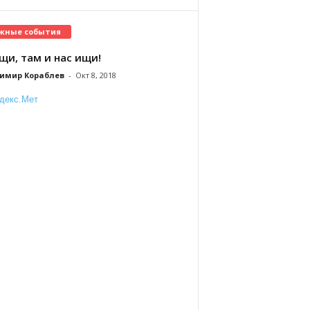
жные события
щи, там и нас ищи!
имир Кораблев
-
Окт 8, 2018