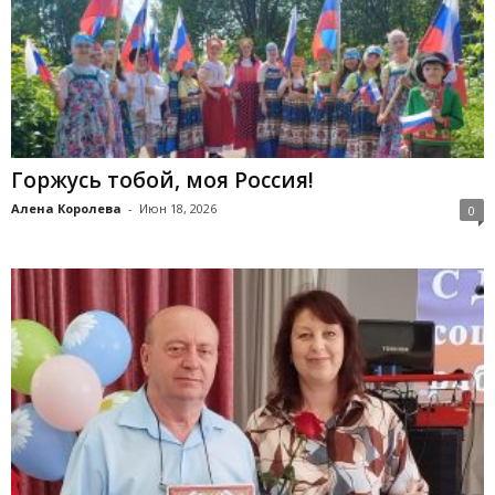
Горжусь тобой, моя Россия!
Алена Королева
-
Июн 18, 2026
0