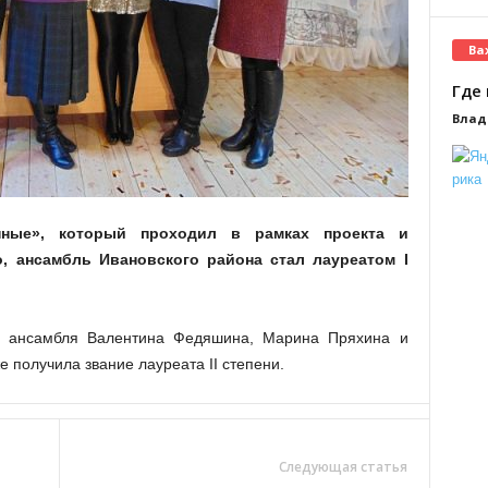
Ва
Где 
Влад
енные», который проходил в рамках проекта и
о, ансамбль Ивановского района стал лауреатом I
ки ансамбля Валентина Федяшина, Марина Пряхина и
 получила звание лауреата II степени.
Следующая статья