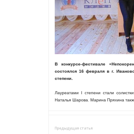
а
н
о
в
с
к
о
й
о
б
л
В конкурсе-фестивале «Непокор
а
состоялся 16 февраля в г. Иванов
с
степени.
т
и
Лауреатами I степени стали солист
Наталья Шарова. Марина Пряхина также
Предыдущая статья