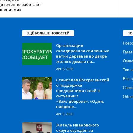
доточенно работают
ешениями»
ЕЩЁ БОЛЬШЕ НОВОСТЕЙ
ПО
Ново
Организация
складировала спиленные
Газет
ветки деревьев во дворе
жилого дома и на...
Обще
Авг 6, 2026
Топ н
Без р
Станислав Воскресенский
о поддержке
Свеж
предпринимателей в
ситуации с
Объя
«Вайлдберриз»: «Одни,
наедине...
Авг 6, 2026
Житель Ивановского
округа осуждён за