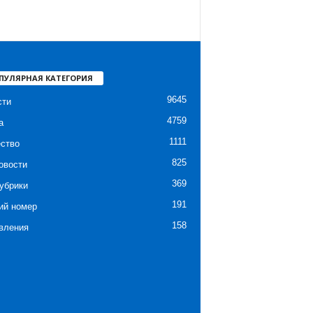
ПУЛЯРНАЯ КАТЕГОРИЯ
9645
сти
4759
а
1111
ство
825
овости
369
убрики
191
ий номер
158
вления