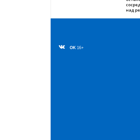
сосре
над р
OK
16+