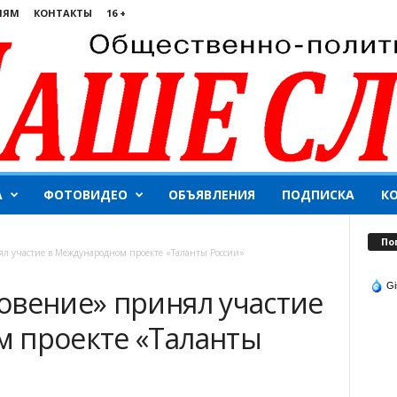
ЛЯМ
КОНТАКТЫ
16 +
А
ФОТОВИДЕО
ОБЪЯВЛЕНИЯ
ПОДПИСКА
К
По
л участие в Международном проекте «Таланты России»
Gi
овение» принял участие
 проекте «Таланты