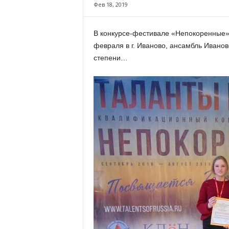
х
Фев 18, 2019
м
а
В конкурсе-фестивале «Непокоренные»,
,
февраля в г. Иваново, ансамбль Иванов
И
в
степени…
а
н
о
в
с
к
и
й
о
к
р
у
г
И
в