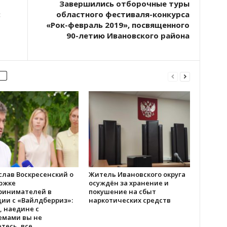
Завершились отборочные туры
:
областного фестиваля-конкурса
«Рок-февраль 2019», посвященного
90-летию Ивановского района
слав Воскресенский о
Житель Ивановского округа
ржке
осуждён за хранение и
ринимателей в
покушение на сбыт
ии с «Вайлдберриз»:
наркотических средств
, наедине с
емами вы не
тесь, все