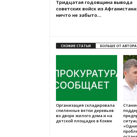
Тридцатая годовщина вывода
советских войск из Афганистана
ничто не забыто…
СХОЖИЕ СТАТЬИ
БОЛЬШЕ ОТ АВТОРА
Организация складировала
Стани
спиленные ветки деревьев
подде
во дворе жилого дома и на
предп
детской площадке в Кохме
ситуац
«Одни
пробл
остане