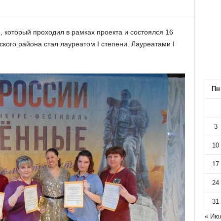
 который проходил в рамках проекта и состоялся 16
ского района стал лауреатом I степени. Лауреатами I
Пн
3
10
17
24
31
« Ию