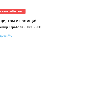
жные события
щи, там и нас ищи!
имир Кораблев
-
Окт 8, 2018