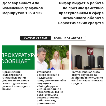
договоренности по
информирует о работе
изменению графиков
по противодействию
маршрутов 105 и 122
преступлениям в сфере
незаконного оборота
наркотических средств
СХОЖИЕ СТАТЬИ
БОЛЬШЕ ОТ АВТОРА
Организация
Станислав
Житель Ивановского
складировала
Воскресенский о
округа осуждён за
спиленные ветки
поддержке
хранение и покушение
деревьев во дворе
предпринимателей в
на сбыт наркотических
жилого дома и на
ситуации с
средств
детской площадке в
«Вайлдберриз»:
Кохме
«Одни, наедине с
проблемами вы не
останетесь, все
сосредоточенно
работают над
решениями»