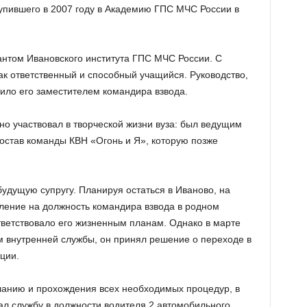
упившего в 2007 году в Академию ГПС МЧС России в
сантом Ивановского института ГПС МЧС России. С
ак ответственный и способный учащийся. Руководство,
чило его заместителем командира взвода.
но участвовал в творческой жизни вуза: был ведущим
 состав команды КВН «Огонь и Я», которую позже
 будущую супругу. Планируя остаться в Иваново, на
ление на должность командира взвода в родном
тветствовало его жизненным планам. Однако в марте
м внутренней службы, он принял решение о переходе в
ции.
ланию и прохождения всех необходимых процедур, в
ал службу в должности водителя 2 автомобильного