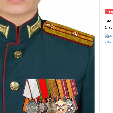
Ва
Где 
Влад