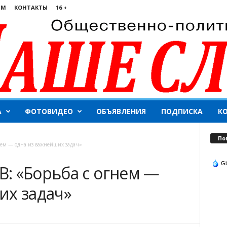
ЯМ
КОНТАКТЫ
16 +
А
ФОТОВИДЕО
ОБЪЯВЛЕНИЯ
ПОДПИСКА
К
По
нем — одна из важнейших задач»
Gi
: «Борьба с огнем —
их задач»