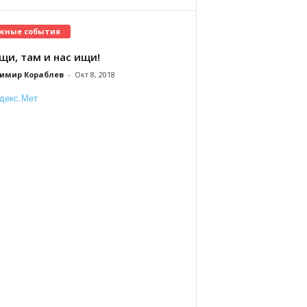
жные события
щи, там и нас ищи!
имир Кораблев
-
Окт 8, 2018