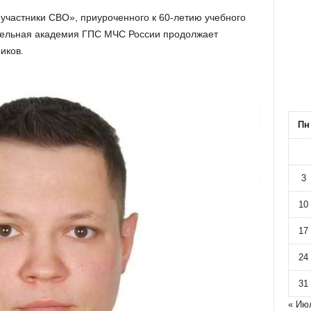
участники СВО», приуроченного к 60-летию учебного
тельная академия ГПС МЧС России продолжает
иков.
Пн
3
10
17
24
31
« Ию