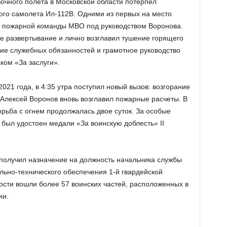
вочного полета в Московской области потерпел
го самолета Ил-112В. Одними из первых на место
й пожарной команды МВО под руководством Воронова.
е развертывание и лично возглавил тушение горящего
ие служебных обязанностей и грамотное руководство
ком «За заслуги».
021 года, в 4:35 утра поступил новый вызов: возгорание
 Алексей Воронов вновь возглавил пожарные расчеты. В
рьба с огнем продолжалась двое суток. За особые
 был удостоен медали «За воинскую доблесть» II
получил назначение на должность начальника службы
ьно-технического обеспечения 1-й гвардейской
ности вошли более 57 воинских частей, расположенных в
ии.