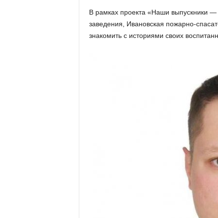
х
В рамках проекта «Наши выпускники — 
м
заведения, Ивановская пожарно-спаса
а
,
знакомить с историями своих воспитанн
И
в
а
н
о
в
с
к
и
й
о
к
р
у
г
И
в