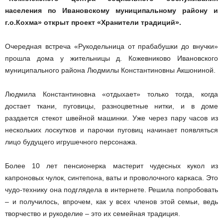
населения по Ивановскому муниципальному району и
г.о.Кохма» открыт проект «Хранители традиций».
Очередная встреча «Рукодельница от прабабушки до внучки»
прошла дома у жительницы д. Кожевниково Ивановского
муниципального района Людмилы Константиновны Акшониной.
Людмила Константиновна «отдыхает» только тогда, когда
достает ткани, пуговицы, разноцветные нитки, и в доме
раздается стекот швейной машинки. Уже через пару часов из
нескольких лоскутков и парочки пуговиц начинает появляться
лицо будущего игрушечного персонажа.
Более 10 лет пенсионерка мастерит чудесных кукол из
капроновых чулок, синтепона, ваты и проволочного каркаса. Это
чудо-технику она подглядела в интернете. Решила попробовать
– и получилось, впрочем, как у всех членов этой семьи, ведь
творчество и рукоделие – это их семейная традиция.