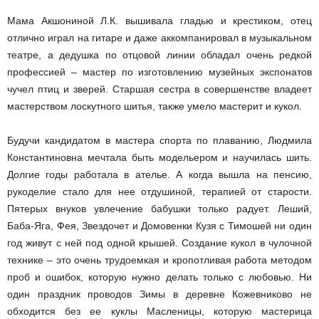
Мама Акшониной Л.К. вышивала гладью и крестиком, отец
отлично играл на гитаре и даже аккомпанировал в музыкальном
театре, а дедушка по отцовой линии обладал очень редкой
профессией – мастер по изготовлению музейных экспонатов
чучел птиц и зверей. Старшая сестра в совершенстве владеет
мастерством лоскутного шитья, также умело мастерит и кукол.
Будучи кандидатом в мастера спорта по плаванию, Людмила
Константиновна мечтала быть модельером и научилась шить.
Долгие годы работала в ателье. А когда вышла на пенсию,
рукоделие стало для нее отдушиной, терапией от старости.
Пятерых внуков увлечение бабушки только радует. Леший,
Баба-Яга, Фея, Звездочет и Домовенки Кузя с Тимошей ни один
год живут с ней под одной крышей. Создание кукол в чулочной
технике – это очень трудоемкая и кропотливая работа методом
проб и ошибок, которую нужно делать только с любовью. Ни
один праздник проводов Зимы в деревне Кожевниково не
обходится без ее куклы Масленицы, которую мастерица