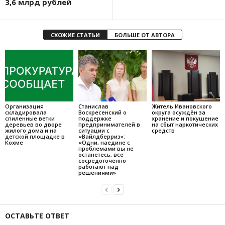
3,6 млрд рублей
СХОЖИЕ СТАТЬИ
БОЛЬШЕ ОТ АВТОРА
Организация
Станислав
Житель Ивановского
складировала
Воскресенский о
округа осуждён за
спиленные ветки
поддержке
хранение и покушение
деревьев во дворе
предпринимателей в
на сбыт наркотических
жилого дома и на
ситуации с
средств
детской площадке в
«Вайлдберриз»:
Кохме
«Одни, наедине с
проблемами вы не
останетесь, все
сосредоточенно
работают над
решениями»
ОСТАВЬТЕ ОТВЕТ