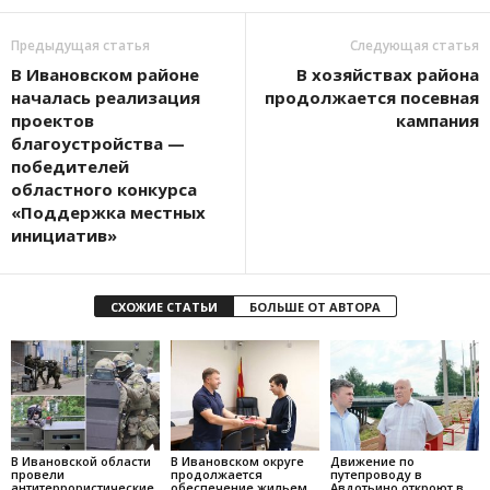
Предыдущая статья
Следующая статья
В Ивановском районе
В хозяйствах района
началась реализация
продолжается посевная
проектов
кампания
благоустройства —
победителей
областного конкурса
«Поддержка местных
инициатив»
СХОЖИЕ СТАТЬИ
БОЛЬШЕ ОТ АВТОРА
В Ивановской области
В Ивановском округе
Движение по
провели
продолжается
путепроводу в
антитеррористические
обеспечение жильем
Авдотьино откроют в