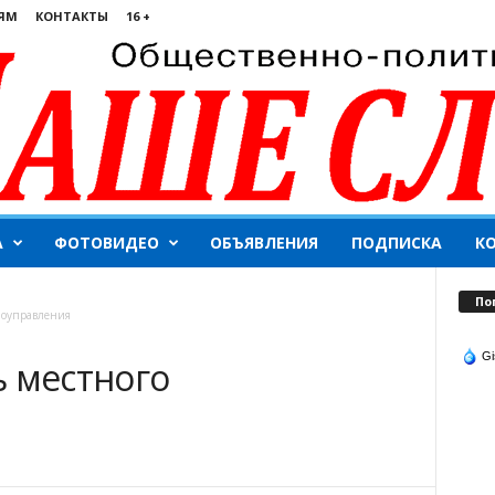
ЯМ
КОНТАКТЫ
16 +
А
ФОТОВИДЕО
ОБЪЯВЛЕНИЯ
ПОДПИСКА
К
По
моуправления
Gi
ь местного