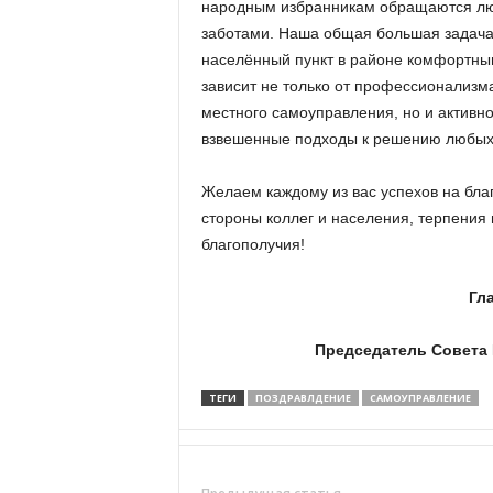
а
народным избранникам обращаются лю
н
заботами. Наша общая большая задача
о
населённый пункт в районе комфортным
в
зависит не только от профессионализма
с
местного самоуправления, но и активно
к
взвешенные подходы к решению любых,
о
й
о
Желаем каждому из вас успехов на бл
б
стороны коллег и населения, терпения 
л
благополучия!
а
с
Гл
т
и
Председатель Совета
ТЕГИ
ПОЗДРАВЛДЕНИЕ
САМОУПРАВЛЕНИЕ