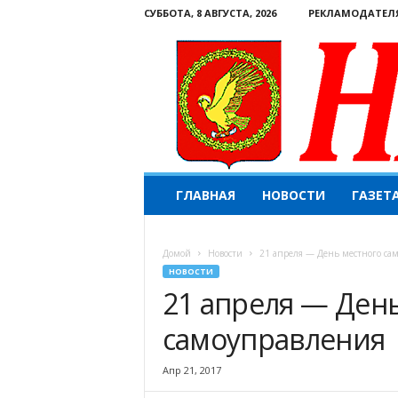
СУББОТА, 8 АВГУСТА, 2026
РЕКЛАМОДАТЕЛ
Н
ГЛАВНАЯ
НОВОСТИ
ГАЗЕТ
а
ш
е
Домой
Новости
21 апреля — День местного са
с
НОВОСТИ
л
21 апреля — Ден
о
в
самоуправления
о
.
К
Апр 21, 2017
о