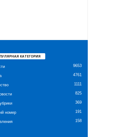
ПУЛЯРНАЯ КАТЕГОРИЯ
9653
сти
4761
а
1111
ство
825
овости
369
убрики
191
ий номер
158
вления