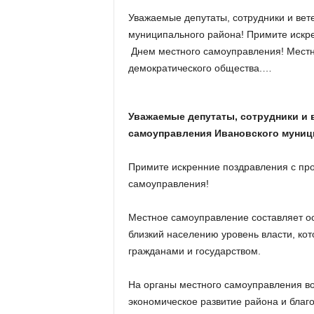
х
Уважаемые депутаты, сотрудники и вет
м
муниципального района! Примите искр
а
,
Днем местного самоуправления! Местн
И
демократического общества.…
в
а
н
Уважаемые депутаты, сотрудники и
о
самоуправления
Ивановского муниц
в
с
Примите искренние поздравления с пр
к
и
самоуправления!
й
о
Местное самоуправление составляет о
к
близкий населению уровень власти, к
р
гражданами и государством.
у
г
На органы местного самоуправления во
И
в
экономическое развитие района и благо