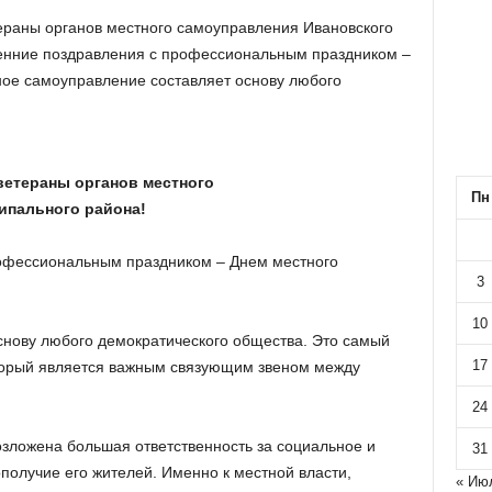
ераны органов местного самоуправления Ивановского
енние поздравления с профессиональным праздником –
ое самоуправление составляет основу любого
 ветераны
органов местного
Пн
ипального района!
офессиональным праздником – Днем местного
3
10
снову любого демократического общества. Это самый
17
оторый является важным связующим звеном между
24
зложена большая ответственность за социальное и
31
получие его жителей. Именно к местной власти,
« Ию