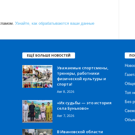
 спамом.
Узнайте, как обрабатываются ваши данные
ЕЩЁ БОЛЬШЕ НОВОСТЕЙ
ПО
Ново
Уважаемые спортсмены,
тренеры, работники
Газет
физической культуры и
спорта!
Обще
Авг 8, 2026
Топ н
Без р
«Их судьбы — это история
села Буньково»
Свеж
Авг 7, 2026
Объя
В Ивановской области