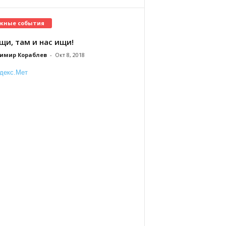
жные события
щи, там и нас ищи!
имир Кораблев
-
Окт 8, 2018