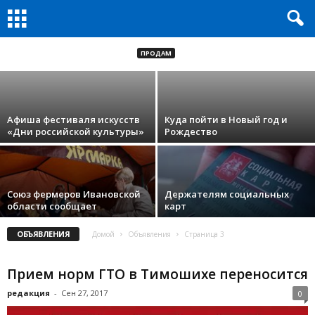
Начинается вакцинация детей против
гриппа
ПРОДАМ
редакция
-
Сен 11, 2015
Афиша фестиваля искусств
Куда пойти в Новый год и
«Дни российской культуры»
Рождество
Союз фермеров Ивановской
Держателям социальных
области сообщает
карт
ОБЪЯВЛЕНИЯ
Домой
Объявления
Страница 3
Прием норм ГТО в Тимошихе переносится
редакция
-
Сен 27, 2017
0