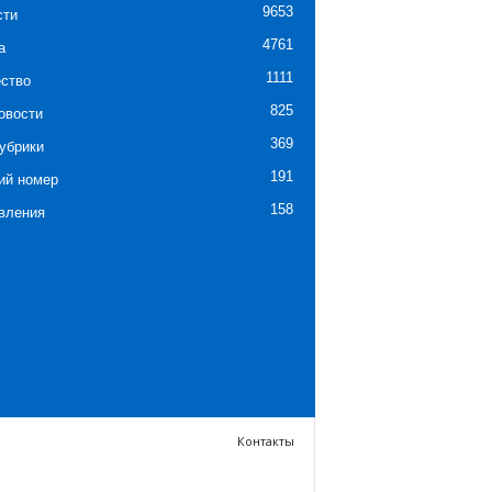
9653
сти
4761
а
1111
ство
825
овости
369
убрики
191
ий номер
158
вления
Контакты