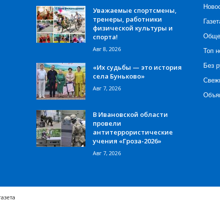
Ново
Уважаемые спортсмены,
тренеры, работники
Газет
физической культуры и
спорта!
Обще
Авг 8, 2026
Топ н
Без р
«Их судьбы — это история
села Буньково»
Свеж
Авг 7, 2026
Объя
В Ивановской области
провели
антитеррористические
учения «Гроза-2026»
Авг 7, 2026
газета