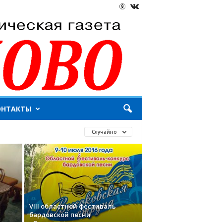
ОНТАКТЫ
Случайно
VIII областной фестиваль
бардовской песни