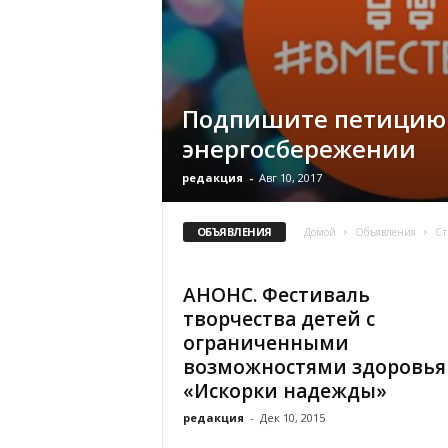
х
м
а
,
И
Подпишите петицию
в
а
энергосбережении
н
о
редакция
-
Авг 10, 2017
в
с
ОБЪЯВЛЕНИЯ
Домой
Объявления
Ст
к
и
й
АНОНС. Фестиваль
о
творчества детей с
к
ограниченными
р
возможностями здоровья
у
г
«Искорки надежды»
И
редакция
-
Дек 10, 2015
в