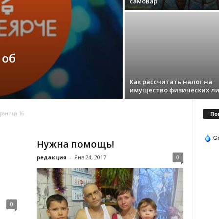
самовар
 об
Как рассчитать налог на
имущество физических л
По
раница 16
Gi
Нужна помощь!
редакция
-
Янв 24, 2017
0
0