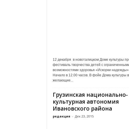
а
н
о
в
с
к
о
й
о
б
12 декабря в новоталицком Доме культуры п
л
фестиваль творчества детей с ограниченным
а
возможностями здоровья «Искорки надежды»
с
Начало в 12.00 часов. В фойе Дома культуры 
т
желающие...
и
Грузинская национально-
культурная автономия
Ивановского района
редакция
-
Дек 23, 2015