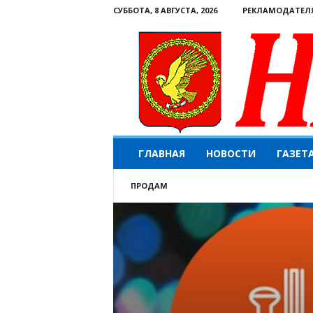
СУББОТА, 8 АВГУСТА, 2026
РЕКЛАМОДАТЕЛ
Н
ГЛАВНАЯ
НОВОСТИ
ГАЗЕТ
а
ш
ПРОДАМ
е
с
л
о
в
о
.
К
о