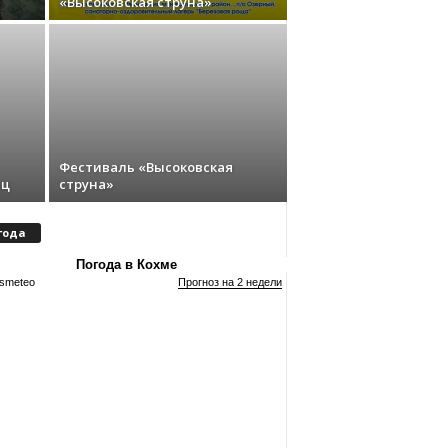
«Высоковская струна»
Фестиваль «Высоковская
иц
струна»
года
Погода в Кохме
smeteo
Прогноз на 2 недели